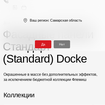
Ваш регион:
Самарская область
Деке
/
Фасадные панели
/
Серия Стандарт (Standard)
Фасадные панели
Поиск
Стандарт
Да
Нет
(Standard) Docke
Продукция
Окрашенные в массе без дополнительных эффектов,
за исключением бюджетной коллекции Флемиш
Фасадные материалы
Сайдинг
Коллекции
Софиты