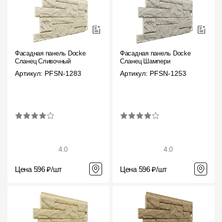
Чертежи
Текстуры
Фото объектов
Фасадная панель Docke
Фасадная панель Docke
Сланец Сливочный
Сланец Шампери
Вопрос-ответ/Faq
Артикул: PFSN-1283
Артикул: PFSN-1253
Статьи
Сервисы
Конструктор
4.0
4.0
Калькулятор
Цена 596 ₽/шт
Цена 596 ₽/шт
Цены
Компания