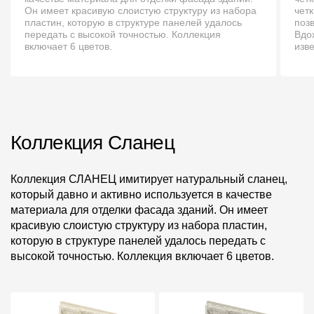
Пластиковые водосточные системы
Он имеет красивую слоистую структуру из набора
чет
пластин, которую в структуре панелей удалось
поз
Металлические водосточные системы
передать с высокой точностью. Коллекция
Вдо
включает 6 цветов.
изв
Водосборник
Чердачные лестницы
Документация
Коллекция Сланец
Документация
Коллекция СЛАНЕЦ имитирует натуральный сланец,
который давно и активно используется в качестве
Инструкции по монтажу
материала для отделки фасада зданий. Он имеет
красивую слоистую структуру из набора пластин,
Технические листы
которую в структуре панелей удалось передать с
высокой точностью. Коллекция включает 6 цветов.
Рекламные материалы
Сертификаты
Гарантии