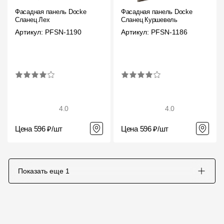
Где купить?
Фасадная панель Docke
Фасадная панель Docke
Сланец Лех
Сланец Куршевель
Артикул: PFSN-1190
Артикул: PFSN-1186
Самарская область
Контакты
8 800 100 71 45
site@docke.ru
4.0
4.0
Адрес
Цена 596 ₽/шт
Цена 596 ₽/шт
125212, Россия, Москва, Головинское ш., д. 5, стр. 1
(БЦ "Водный
Режим работы
Показать еще
1
Пн-Пт - 10-19
Сб-Вс - выходной