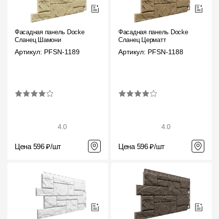
О компании
Фасадная панель Docke
Фасадная панель Docke
Контакты
Сланец Шамони
Сланец Церматт
Артикул: PFSN-1189
Артикул: PFSN-1188
Контроль качества кровли
Качество фасадов
Награды
Отправка рекламации
4.0
4.0
Предложения по сотрудничеству
Цена 596 ₽/шт
Цена 596 ₽/шт
Вакансии
B2B
Отзывы