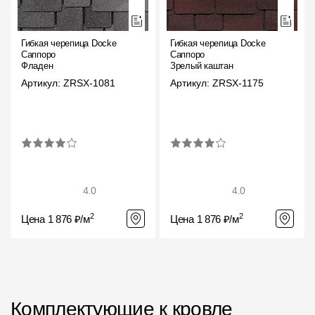
Пластиковые водосточные системы
Металлические водосточные системы
Гибкая черепица Docke
Гибкая черепица Docke
Саппоро
Саппоро
Водосборник
Фладен
Зрелый каштан
Артикул: ZRSX-1081
Артикул: ZRSX-1175
Чердачные лестницы
Документация
Документация
4.0
4.0
Инструкции по монтажу
2
2
Цена 1 876 ₽/м
Цена 1 876 ₽/м
Технические листы
Рекламные материалы
Сертификаты
Комплектующие к кровле
Гарантии