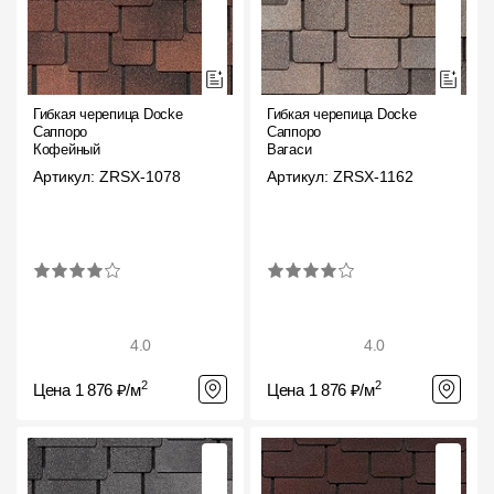
Фасадные панели
Фасадная плитка
Комплектующие для фасадов
Гибкая черепица Docke
Гибкая черепица Docke
Саппоро
Саппоро
Кофейный
Вагаси
Пленки и мембраны
Артикул: ZRSX-1078
Артикул: ZRSX-1162
Мягкая кровля
Однослойная черепица
Ламинированная черепица
4.0
4.0
Комплектующие к кровле
2
2
Цена 1 876 ₽/м
Цена 1 876 ₽/м
Кровельная вентиляция
Водостоки