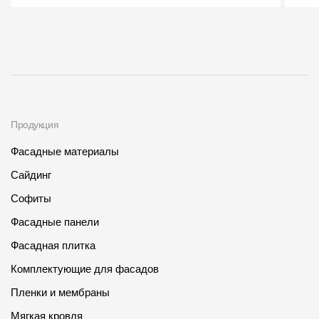
О компании
Контакты
Контроль качества кровли
Качество фасадов
Продукция
Награды
Фасадные материалы
Отправка рекламации
Сайдинг
Предложения по сотрудничеству
Софиты
Вакансии
Фасадные панели
B2B
Фасадная плитка
Комплектующие для фасадов
Отзывы
Пленки и мембраны
Мягкая кровля