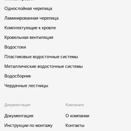
Где купить?
Однослойная черепица
Ламинированная черепица
Самарская область
Комплектующие к кровле
Кровельная вентиляция
Водостоки
Контакты
Пластиковые водосточные системы
8 800 100 71 45
site@docke.ru
Металлические водосточные системы
Адрес
Водосборник
125212, Россия, Москва, Головинское ш., д. 5, стр. 1
(БЦ "Водный
Чердачные лестницы
Режим работы
Пн-Пт - 10-19
Документация
Компания
Сб-Вс - выходной
Документация
О компании
Инструкции по монтажу
Контакты