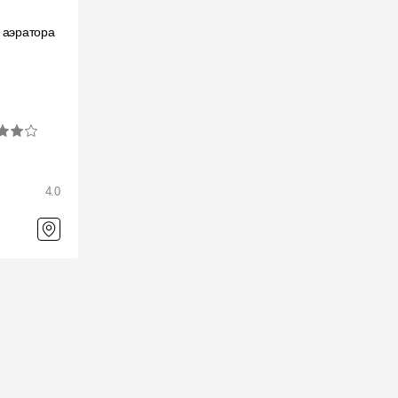
Вопрос-ответ/Faq
 аэратора
Статьи
Сервисы
Конструктор
Калькулятор
4.0
Цены