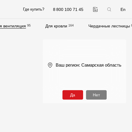
8 800 100 71 45
En
Где купить?
я вентиляция
95
Для кровли
164
Чердачные лестницы
Компания
О компании
Контакты
Ваш регион:
Самарская область
Контроль качества кровли
Качество фасадов
Награды
Да
Нет
Отправка рекламации
Предложения по сотрудничеству
Вакансии
B2B