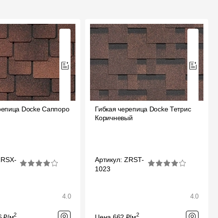
репица Docke Саппоро
Гибкая черепица Docke Тетрис
й
Коричневый
ZRSX-
Артикул: ZRST-
1023
4.0
4.0
2
2
6 ₽/м
Цена 662 ₽/м