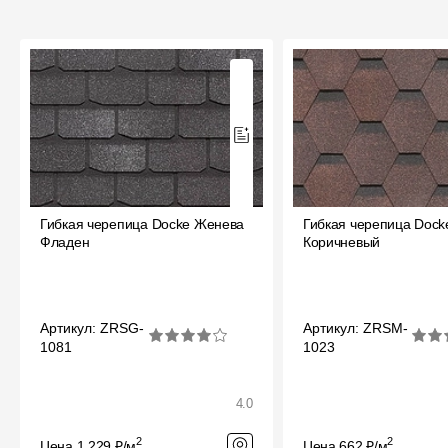
Гибкая черепица Docke Женева
Гибкая черепица Dock
Фладен
Коричневый
Артикул: ZRSG-
Артикул: ZRSM-
1081
1023
4.0
2
2
Цена 1 229 ₽/м
Цена 662 ₽/м