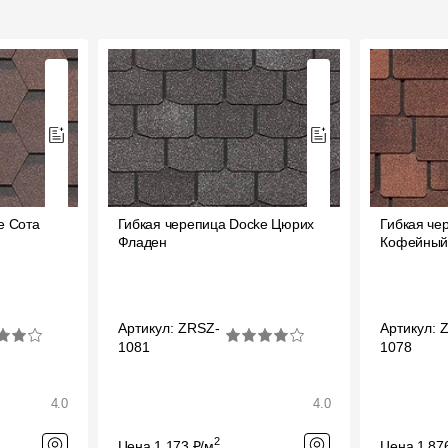
e Сота
Гибкая черепица Docke Цюрих
Гибкая че
Фладен
Кофейны
Артикул: ZRSZ-
Артикул: 
1081
1078
4.0
4.0
2
Цена 1 173 ₽/м
Цена 1 87