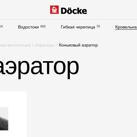
54
Водостоки
406
Гибкая черепица
76
Кровельна
Документация
ная вентиляция
/
Аэраторы
/
Коньковый аэратор
Документация
аэратор
Инструкции по монтажу
Технические листы
Рекламные материалы
Сертификаты
Гарантии
Чертежи
Текстуры
Фото объектов