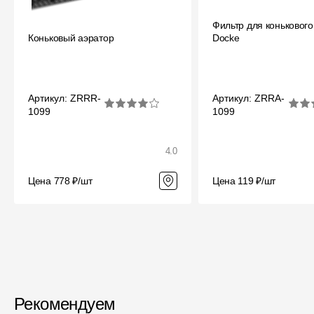
Мягкая кровля
Фильтр для конькового
Однослойная черепица
Коньковый аэратор
Docke
Ламинированная черепица
Комплектующие к кровле
Артикул: ZRRR-
Артикул: ZRRA-
Кровельная вентиляция
1099
1099
Водостоки
4.0
Пластиковые водосточные
системы
Цена 778 ₽/шт
Цена 119 ₽/шт
Металлические водосточные
системы
Водосборник
Чердачные лестницы
Рекомендуем