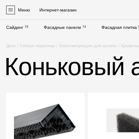
Меню
Интернет-магазин
Сайдинг
79
Фасадные панели
74
Фасадная плитка
Продукция
Деке
/
Гибкая черепица
/
Комплектующие для кровли
/
Кровель
Фасадные материалы
Коньковый 
Сайдинг
Софиты
Фасадные панели
Фасадная плитка
Комплектующие для фасадов
Пленки и мембраны