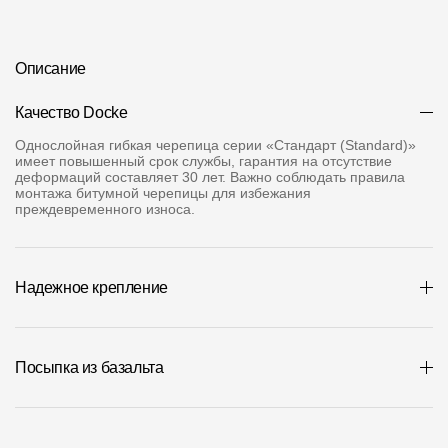
Где купить?
Описание
Самарская область
Качество Docke
Однослойная гибкая черепица серии «Стандарт (Standard)»
имеет повышенный срок службы, гарантия на отсутствие
деформаций составляет 30 лет. Важно соблюдать правила
Контакты
монтажа битумной черепицы для избежания
преждевременного износа.
8 800 100 71 45
site@docke.ru
Адрес
125212, Россия, Москва, Головинское ш., д. 5, стр. 1
(БЦ "Водный
Надежное крепление
Режим работы
Пн-Пт - 10-19
Сб-Вс - выходной
Посыпка из базальта