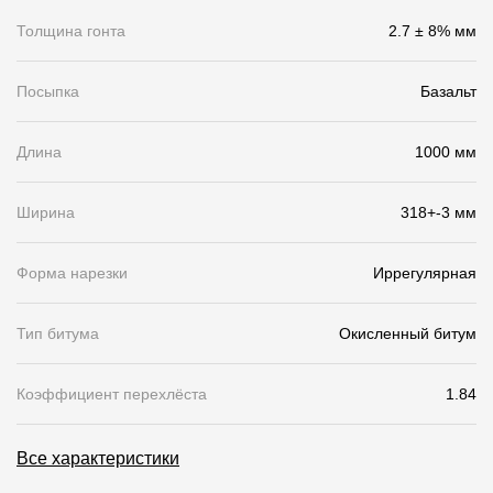
Толщина гонта
2.7 ± 8% мм
О компании
Контакты
Посыпка
Базальт
Контроль качества кровли
Длина
1000 мм
Качество фасадов
Награды
Ширина
318+-3 мм
Отправка рекламации
Форма нарезки
Иррегулярная
Предложения по сотрудничеству
Вакансии
Тип битума
Окисленный битум
B2B
Коэффициент перехлёста
1.84
Отзывы
Все характеристики