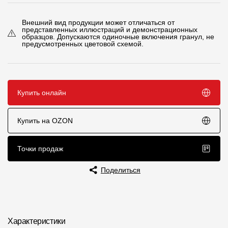
Чертежи
Внешний вид продукции может отличаться от
представленных иллюстраций и демонстрационных
Текстуры
образцов. Допускаются одиночные включения гранул, не
предусмотренных цветовой схемой.
Фото объектов
Вопрос-ответ/Faq
Купить онлайн
Статьи
Купить на OZON
Сервисы
Точки продаж
Конструктор
Калькулятор
Поделиться
Цены
Компания
Характеристики