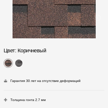
Пластиковые водосточные системы
Металлические водосточные системы
Водосборник
Чердачные лестницы
Документация
Цвет
: Коричневый
Документация
Инструкции по монтажу
Технические листы
Гарантия 30 лет на отсутствие деформаций
Рекламные материалы
Сертификаты
Толщина гонта 2.7 мм
Гарантии