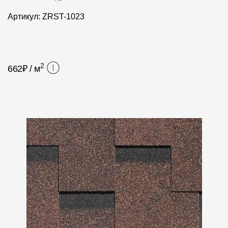
Фасадные панели
Артикул: ZRST-1023
Фасадная плитка
Комплектующие для фасадов
2
662
₽ / м
Пленки и мембраны
Мягкая кровля
Однослойная черепица
Ламинированная черепица
Комплектующие к кровле
Кровельная вентиляция
Водостоки