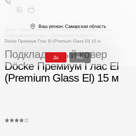
Ваш регион:
Самарская область
Деке
/
Гибкая черепица
/
Комплектующие для кровли
/
Подкладочные ковры
/
Премиум (Premium)
/
Dӧcke Премиум Глас El (Premium Glass El) 15 м
Поиск
Подкладочный ковер
Да
Нет
Dӧcke Премиум Глас El
(Premium Glass El) 15 м
Продукция
Фасадные материалы
Сайдинг
Софиты