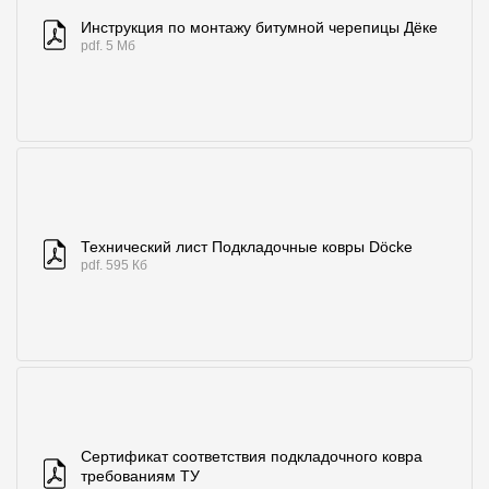
Инструкция по монтажу битумной черепицы Дёке
О компании
pdf. 5 Мб
Контакты
Контроль качества кровли
Качество фасадов
Награды
Отправка рекламации
Технический лист Подкладочные ковры Döcke
pdf. 595 Кб
Предложения по сотрудничеству
Вакансии
B2B
Отзывы
Сертификат соответствия подкладочного ковра
требованиям ТУ