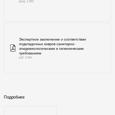
jpeg. 3 Мб
Где купить?
Самарская область
Экспертное заключение о соответствии
подкладочных ковров санитарно-
Контакты
эпидемиологическим и гигиеническим
требованиям
8 800 100 71 45
site@docke.ru
pdf. 3 Мб
Адрес
125212, Россия, Москва, Головинское ш., д. 5, стр. 1
(БЦ "Водный
Режим работы
Пн-Пт - 10-19
Сб-Вс - выходной
Подробнее