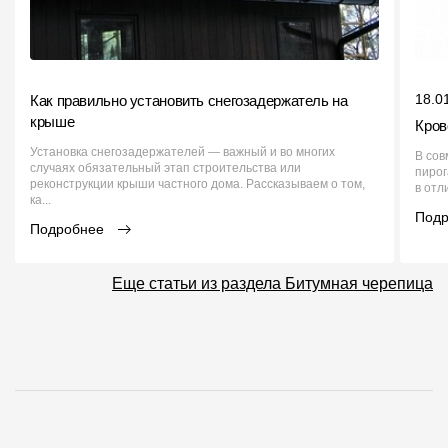
18.0
Как правильно установить снегозадержатель на
крыше
Кров
Установка снегозадержателей — важный и во многих
В сов
случаях обязательный этап строительства или
пирог
реконструкции крыши частного дома. Рассказываем о том,
в отл
ка...
Под
Подробнее
Еще статьи из раздела Битумная черепица