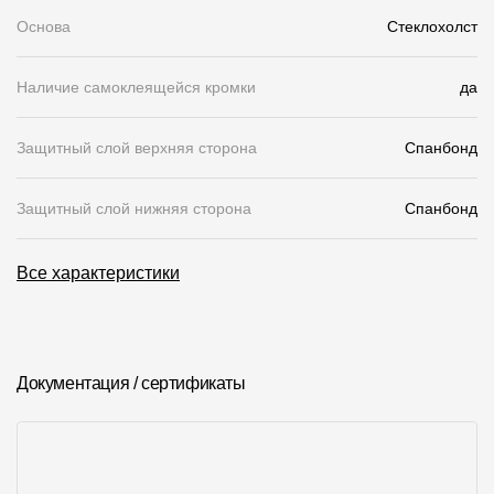
Основа
Стеклохолст
Чертежи
Текстуры
Наличие самоклеящейся кромки
да
Фото объектов
Защитный слой верхняя сторона
Спанбонд
Вопрос-ответ/Faq
Статьи
Защитный слой нижняя сторона
Спанбонд
Сервисы
Все характеристики
Конструктор
Калькулятор
Документация / сертификаты
Цены
Компания