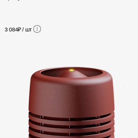
Фасадные панели
Фасадная плитка
Комплектующие для фасадов
3 084
₽ / шт
Пленки и мембраны
Мягкая кровля
Однослойная черепица
Ламинированная черепица
Комплектующие к кровле
Кровельная вентиляция
Водостоки