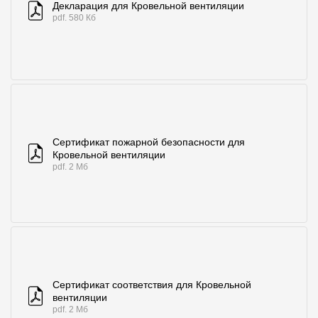
Декларация для Кровельной вентиляции
Где купить?
pdf. 580 Кб
Самарская область
Контакты
Сертификат пожарной безопасности для
8 800 100 71 45
site@docke.ru
Кровельной вентиляции
pdf. 2 Мб
Адрес
125212, Россия, Москва, Головинское ш., д. 5, стр. 1
(БЦ "Водный
Режим работы
Пн-Пт - 10-19
Сб-Вс - выходной
Сертификат соответствия для Кровельной
вентиляции
pdf. 2 Мб