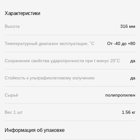
Чертежи
Характеристики
Текстуры
Высота
316 мм
Фото объектов
Температурный диапазон эксплуатации, ˚С
От -40 до +80
Вопрос-ответ/Faq
Статьи
Сохранение свойства ударопрочности при t минус 20˚C
да
Сервисы
Стойкость к ультрафиолетовому излучению
да
Конструктор
Сырьё
полипропилен
Калькулятор
Вес 1 шт
1.56 кг
Цены
Информация об упаковке
Компания