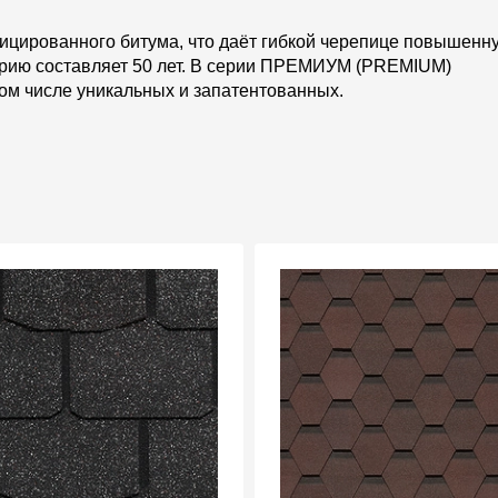
Вопрос-ответ/Faq
рованного битума, что даёт гибкой черепице повышенн
серию составляет 50 лет. В серии ПРЕМИУМ (PREMIUM)
Статьи
ом числе уникальных и запатентованных.
Сервисы
Конструктор
Калькулятор
Цены