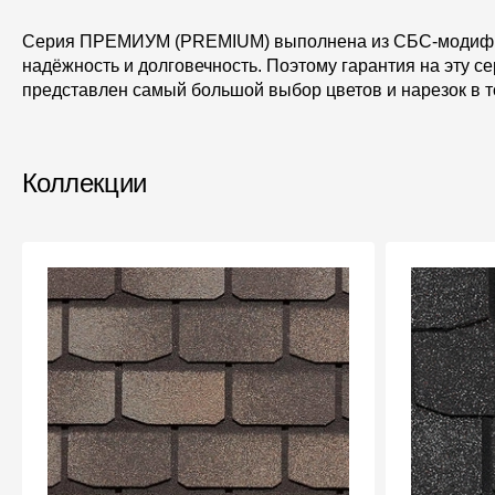
Мягкая кровля
Серия ПРЕМИУМ (PREMIUM) выполнена из СБС-модифици
Однослойная черепица
надёжность и долговечность. Поэтому гарантия на эту 
Ламинированная черепица
представлен самый большой выбор цветов и нарезок в т
Комплектующие к кровле
Кровельная вентиляция
Коллекции
Водостоки
Пластиковые водосточные
системы
Металлические водосточные
системы
Водосборник
Чердачные лестницы