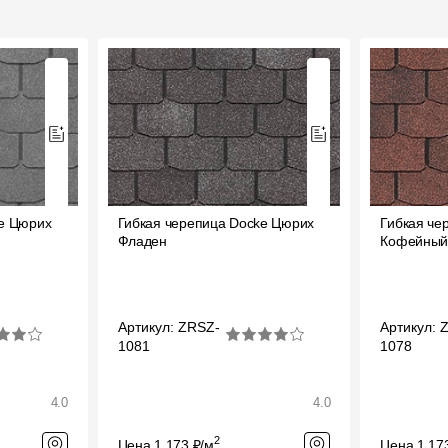
ke Цюрих
Гибкая черепица Docke Цюрих
Гибкая че
Фладен
Кофейны
Артикул: ZRSZ-
Артикул: 
1081
1078
4.0
4.0
2
Цена 1 173 ₽/м
Цена 1 17