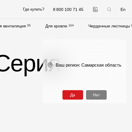
8 800 100 71 45
En
Где купить?
я вентиляция
95
Для кровли
164
Чердачные лестницы
Компания
О компании
 Серия
Контакты
Ваш регион:
Самарская область
Контроль качества кровли
Качество фасадов
Награды
Да
Нет
Отправка рекламации
Предложения по сотрудничеству
Вакансии
B2B