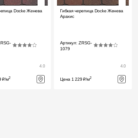
репица Docke Женева
Гибкая черепица Docke Женева
Арахис
ZRSG-
Артикул: ZRSG-
1079
4.0
4.0
2
2
9 ₽/м
Цена 1 229 ₽/м