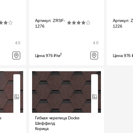
Артикул: ZRSF-
Артикул: 
1276
1226
4.0
4.0
2
Цена 976 ₽/м
Цена 976 
e
Гибкая черепица Docke
Шеффилд
Корица