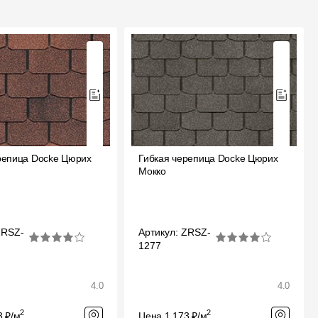
репица Docke Цюрих
Гибкая черепица Docke Цюрих
й
Мокко
ZRSZ-
Артикул: ZRSZ-
1277
4.0
4.0
2
2
3 ₽/м
Цена 1 173 ₽/м