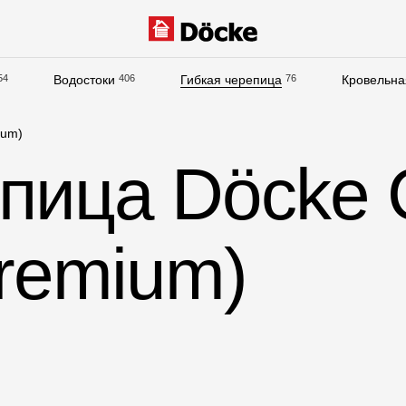
54
Водостоки
406
Гибкая черепица
76
Кровельна
Документация
ium)
Документация
епица Döcke
Инструкции по монтажу
Технические листы
remium)
Рекламные материалы
Сертификаты
Гарантии
Чертежи
Текстуры
Фото объектов