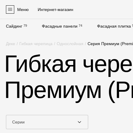
Меню
Интернет-магазин
Сайдинг
79
Фасадные панели
74
Фасадная плитка
Продукция
Деке
/
Гибкая черепица
/
Однослойная
/
Серия Премиум (Prem
Фасадные материалы
Гибкая чер
Сайдинг
Софиты
Премиум (P
Фасадные панели
Фасадная плитка
Комплектующие для фасадов
Пленки и мембраны
Серии