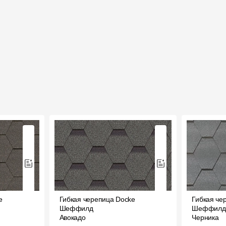
e
Гибкая черепица Docke
Гибкая че
Шеффилд
Шеффилд
Авокадо
Черника