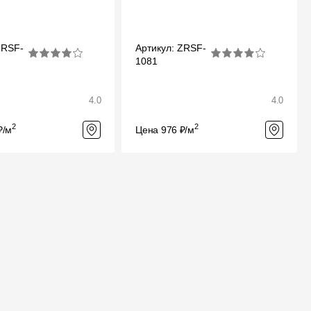
ZRSF-
Артикул: ZRSF-
1081
4.0
4.0
2
2
₽/м
Цена 976 ₽/м