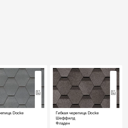
репица Docke
Гибкая черепица Docke
Шеффилд
Фладен