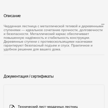
О компании
Описание
Контакты
Чердачная лестница с металлической тетивой и деревянными
Контроль качества кровли
ступенями — идеальное сочетание прочности, долговечности
и безопасности. Металлический каркас обеспечивает
Качество фасадов
повышенную надёжность и стабильность конструкции.
Деревянные ступени с противоскользящими насечками
Награды
гарантируют безопасный подъем и спуск. Практичное и
удобное решение для вашего дома.
Отправка рекламации
Предложения по сотрудничеству
Вакансии
Документация / сертификаты
B2B
Отзывы
Технический лист чердачных лестниц