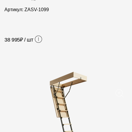
Фасадные панели
Артикул: ZASV-1099
Фасадная плитка
Комплектующие для фасадов
38 995
₽ / шт
Пленки и мембраны
Мягкая кровля
Однослойная черепица
Ламинированная черепица
Комплектующие к кровле
Кровельная вентиляция
Водостоки