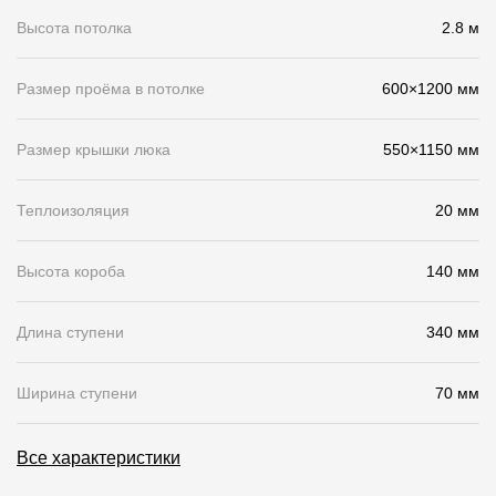
Высота потолка
2.8 м
Чертежи
Текстуры
Размер проёма в потолке
600×1200 мм
Фото объектов
Размер крышки люка
550×1150 мм
Вопрос-ответ/Faq
Статьи
Теплоизоляция
20 мм
Сервисы
Высота короба
140 мм
Конструктор
Длина ступени
340 мм
Калькулятор
Ширина ступени
70 мм
Цены
Все характеристики
Компания