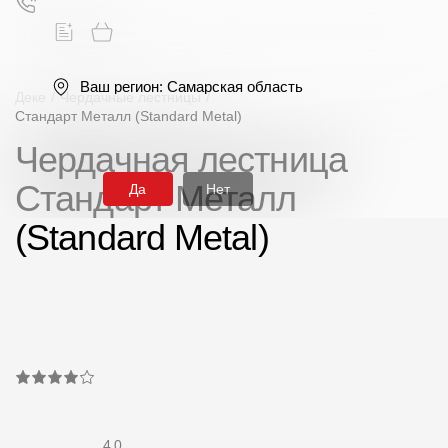
Ваш регион:
Самарская область
Деке
/
Чердачные лестницы
/
Стандарт Металл (Standard Metal)
Чердачная лестница
Поиск
Стандарт Металл
Да
Нет
(Standard Metal)
Продукция
Фасадные материалы
Сайдинг
Софиты
4.0