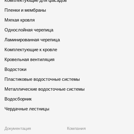
Комплектующие для фасадов
Где купить?
Пленки и мембраны
Мягкая кровля
Самарская область
Однослойная черепица
Ламинированная черепица
Комплектующие к кровле
Контакты
Кровельная вентиляция
8 800 100 71 45
site@docke.ru
Водостоки
Адрес
Пластиковые водосточные системы
125212, Россия, Москва, Головинское ш., д. 5, стр. 1
(БЦ "Водный
Металлические водосточные системы
Режим работы
Водосборник
Пн-Пт - 10-19
Чердачные лестницы
Сб-Вс - выходной
Документация
Компания