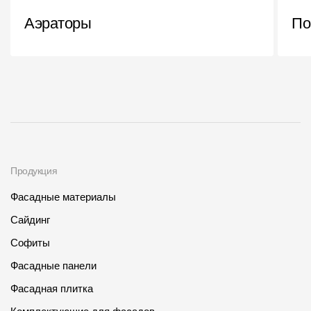
Аэраторы
По
О компании
Контакты
Контроль качества кровли
Качество фасадов
Награды
Отправка рекламации
Продукция
Предложения по сотрудничеству
Фасадные материалы
Вакансии
Сайдинг
B2B
Софиты
Отзывы
Фасадные панели
Фасадная плитка