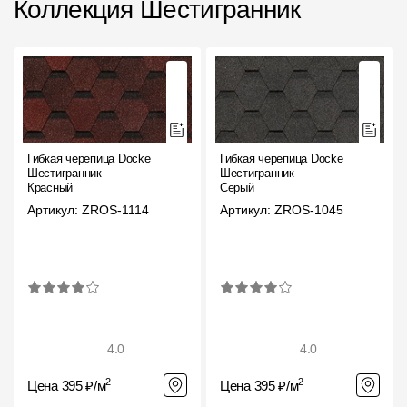
Коллекция Шестигранник
Фасадные панели
Фасадная плитка
Комплектующие для фасадов
Пленки и мембраны
Гибкая черепица Docke
Гибкая черепица Docke
Шестигранник
Шестигранник
Мягкая кровля
Красный
Серый
Артикул: ZROS-1114
Артикул: ZROS-1045
Однослойная черепица
Ламинированная черепица
Комплектующие к кровле
Кровельная вентиляция
4.0
4.0
Водостоки
2
2
Цена 395 ₽/м
Цена 395 ₽/м