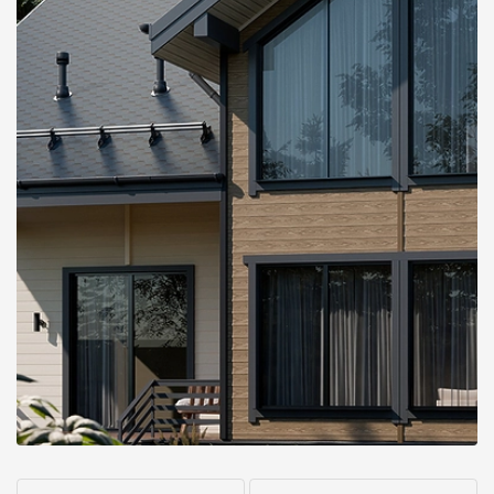
О компании
Контакты
Контроль качества кровли
Качество фасадов
Награды
Отправка рекламации
Предложения по сотрудничеству
Вакансии
B2B
Отзывы