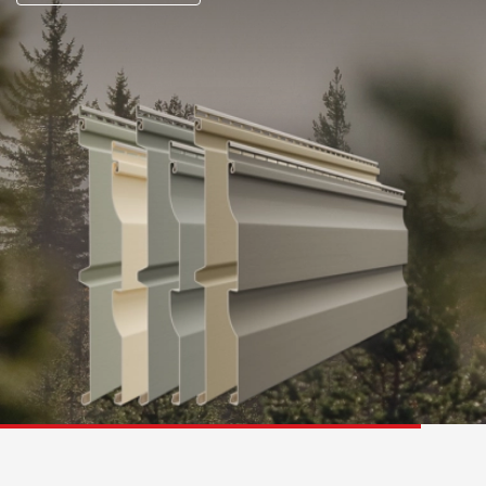
Фасадные панели
Фасадная плитка
Комплектующие для фасадов
Пленки и мембраны
Мягкая кровля
Однослойная черепица
Ламинированная черепица
Комплектующие к кровле
Кровельная вентиляция
Водостоки