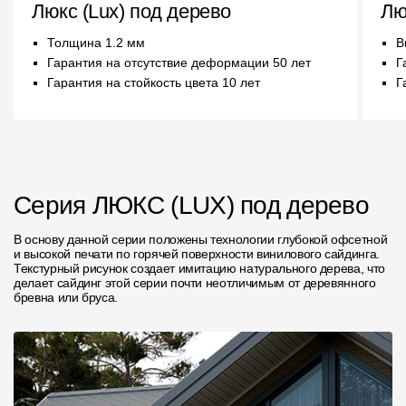
Люкс (Lux) под дерево
Лю
Чертежи
Толщина 1.2 мм
В
Текстуры
Гарантия на отсутствие деформации 50 лет
Г
Гарантия на стойкость цвета 10 лет
Г
Фото объектов
Вопрос-ответ/Faq
Статьи
Серия ЛЮКС (LUX) под дерево
Сервисы
В основу данной серии положены технологии глубокой офсетной
и высокой печати по горячей поверхности винилового сайдинга.
Конструктор
Текстурный рисунок создает имитацию натурального дерева, что
делает сайдинг этой серии почти неотличимым от деревянного
бревна или бруса.
Калькулятор
Цены
Компания