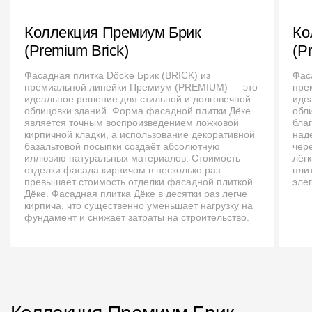
Пластиковые водосточные системы
Коллекция Премиум Брик
Ко
Металлические водосточные системы
(Premium Brick)
(P
Водосборник
Фасадная плитка Döcke Брик (BRICK) из
Фас
премиальной линейки Премиум (PREMIUM) — это
пре
Чердачные лестницы
идеальное решение для стильной и долговечной
иде
облицовки зданий. Форма фасадной плитки Дёке
обл
является точным воспроизведением ложковой
бла
кирпичной кладки, а использование декоративной
над
Документация
базальтовой посыпки создаёт абсолютную
чер
иллюзию натуральных материалов. Стоимость
лёг
отделки фасада кирпичом в несколько раз
пли
Документация
превышает стоимость отделки фасадной плиткой
эле
Дёке. Фасадная плитка Дёке в десятки раз легче
Инструкции по монтажу
кирпича, что существенно уменьшает нагрузку на
фундамент и снижает затраты на строительство.
Технические листы
Рекламные материалы
Сертификаты
Гарантии