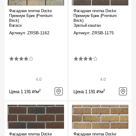
О компании
Фасадная плитка Docke
Фасадная плитка Docke
Премиум Брик (Premium
Премиум Брик (Premium
Brick)
Brick)
Контакты
Вагаси
Зрелый каштан
Артикул: ZRSB-1162
Артикул: ZRSB-1175
Контроль качества кровли
Качество фасадов
Награды
Отправка рекламации
4.0
4.0
Предложения по сотрудничеству
2
2
Цена 1 191 ₽/м
Цена 1 191 ₽/м
Вакансии
B2B
Отзывы
Фасадная плитка Docke
Фасадная плитка Docke