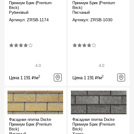
Где купить?
Премиум Брик (Premium
Премиум Брик (Premium
Brick)
Brick)
Рубиновый
Песчаный
Артикул: ZRSB-1174
Артикул: ZRSB-1030
Самарская область
Контакты
8 800 100 71 45
site@docke.ru
4.0
4.0
Адрес
2
2
Цена 1 191 ₽/м
Цена 1 191 ₽/м
125212, Россия, Москва, Головинское ш., д. 5, стр. 1
(БЦ "Водный
Режим работы
Пн-Пт - 10-19
Сб-Вс - выходной
Фасадная плитка Docke
Фасадная плитка Docke
Премиум Брик (Premium
Премиум Брик (Premium
Brick)
Brick)
Янтарный
Халва