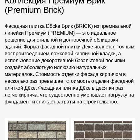
Коллекция Премиум Брик
(Premium Brick)
Чертежи
Текстуры
Фасадная плитка Döcke Брик (BRICK) из премиальной
линейки Премиум (PREMIUM) — это идеальное
Фото объектов
решение для стильной и долговечной облицовки
Вопрос-ответ/Faq
зданий. Форма фасадной плитки Дёке является точным
воспроизведением ложковой кирпичной кладки, а
Статьи
использование декоративной базальтовой посыпки
создаёт абсолютную иллюзию натуральных
материалов. Стоимость отделки фасада кирпичом в
Сервисы
несколько раз превышает стоимость отделки фасадной
плиткой Дёке. Фасадная плитка Дёке в десятки раз
Конструктор
легче кирпича, что существенно уменьшает нагрузку на
фундамент и снижает затраты на строительство.
Калькулятор
Цены
Компания