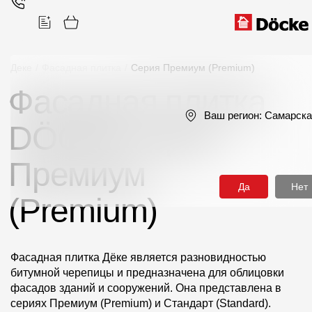
Деке
/
Фасадная плитка
/
Серия Премиум (Premium)
Фасадная плитка
Поиск
Ваш регион:
Самарска
DÖCKE серии
Премиум
Да
Нет
(Premium)
Продукция
Фасадные материалы
Фасадная плитка Дёке является разновидностью
Сайдинг
битумной черепицы и предназначена для облицовки
фасадов зданий и сооружений. Она представлена в
Софиты
сериях Премиум (Premium) и Стандарт (Standard).