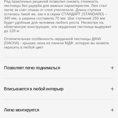
Ряд практичных решений позволил снизить стоимость
Где купить?
лестницы без ущерба для важных характеристик. Люк стал
легче за счет отказа от слоя утеплителя. Длина ступени
осталась такой же, как и в серии СТАНДАРТ (STANDARD) –
340 мм, а ширина составила 70 мм. Шаг ступеней 250 мм
Самарская область
будет удобным для человека любого роста. Несмотря на
облегченную конструкцию, эта чердачная лестница выдержит
до 120 кг.
Отличительная особенность чердачной лестницы ДАЧА
(DACHA) - крышка люка из панели МДФ, которую вы можете
Контакты
окрасить в любой цвет.
8 800 100 71 45
site@docke.ru
Адрес
Позволяет легко подниматься
125212, Россия, Москва, Головинское ш., д. 5, стр. 1
(БЦ "Водный
Режим работы
Вписывается в любой интерьер
Пн-Пт - 10-19
Сб-Вс - выходной
Легко монтируется