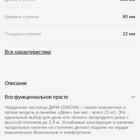
О компании
Ширина ступени
80 мм
Контакты
Толщина ступени
22 мм
Контроль качества кровли
Качество фасадов
Все характеристики
Награды
Отправка рекламации
Предложения по сотрудничеству
Описание
Вакансии
Все функциональное просто
B2B
Чердачная лестница ДАЧА (DACHA) – самая компактная и
лёгкая модель в линейке «Дёке» (ее вес - всего 21 кг). Это
идеальный выбор для дачи или летнего загородного дома с
Отзывы
высотой потолков до 2,8 м. Устойчивая конструкция и наличие
продольных насечек на ступенях делают подъём на чердак
максимально безопасным и комфортным.