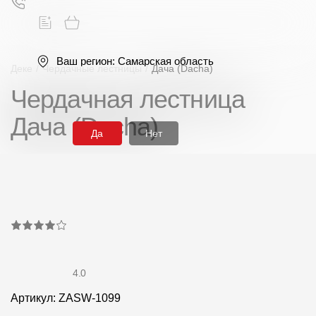
Ваш регион:
Самарская область
Деке
/
Чердачные лестницы
/
Дача (Dacha)
Чердачная лестница
Поиск
Дача (Dacha)
Да
Нет
Продукция
Фасадные материалы
Сайдинг
4.0
Артикул: ZASW-1099
Софиты