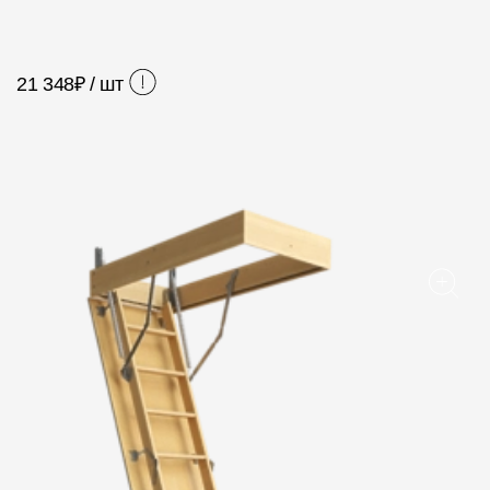
Фасадные панели
Фасадная плитка
21 348
₽ / шт
Комплектующие для фасадов
Пленки и мембраны
Мягкая кровля
Однослойная черепица
Ламинированная черепица
Комплектующие к кровле
Кровельная вентиляция
Водостоки