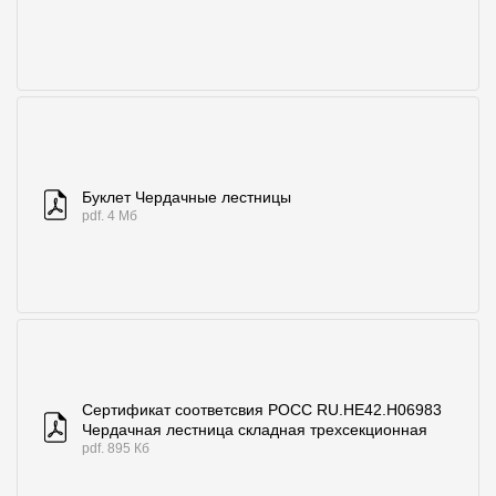
Буклет Чердачные лестницы
pdf. 4 Мб
Сертификат соответcвия POCC RU.HE42.H06983
Чердачная лестница складная трехсекционная
pdf. 895 Кб