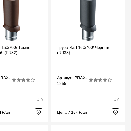
Отзывы
-160/700/ Тёмно-
Труба ИЗЛ-160/700/ Черный,
й, (RR32)
(RR33)
PRAX-
Артикул: PRAX-
1255
4.0
4.0
4 ₽/шт
Цена 7 154 ₽/шт