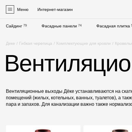
Меню
Интернет-магазин
Сайдинг
79
Фасадные панели
74
Фасадная плитка
Продукция
Деке
/
Гибкая черепица
/
Комплектующие для кровли
/
Кровель
Фасадные материалы
Вентиляцио
Сайдинг
Софиты
Фасадные панели
Фасадная плитка
Вентиляционные выходы Дёке устанавливаются на скатн
помещений (жилых, котельных, ванных, туалетов), а так
Комплектующие для фасадов
пара и запахов. Для канализации важно также нормализо
Пленки и мембраны