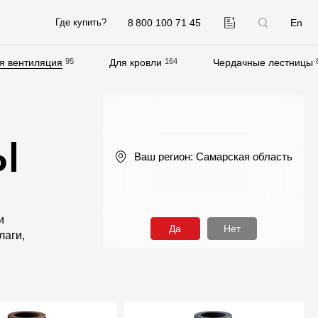
8 800 100 71 45
En
Где купить?
я вентиляция
95
Для кровли
164
Чердачные лестницы
Компания
О компании
ы
Контакты
Ваш регион:
Самарская область
Контроль качества кровли
Качество фасадов
Награды
и
Да
Нет
лаги,
Отправка рекламации
Предложения по сотрудничеству
Вакансии
B2B