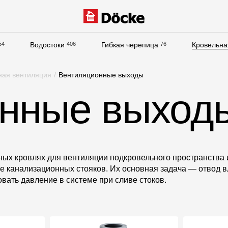
54
Водостоки
406
Гибкая черепица
76
Кровельна
Документация
ная вентиляция
/
Вентиляционные выходы
Документация
нные выход
Инструкции по монтажу
Технические листы
Рекламные материалы
Сертификаты
ых кровлях для вентиляции подкровельного пространства 
же канализационных стояков. Их основная задача — отвод в
Гарантии
вать давление в системе при сливе стоков.
Чертежи
Текстуры
Фото объектов