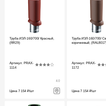
Мягкая кровля
Однослойная черепица
Ламинированная черепица
Комплектующие к кровле
Кровельная вентиляция
Труба ИЗЛ-160/700/ Красный,
Труба ИЗЛ-160/700/ Св
(RR29)
коричневый, (RAL8017
Водостоки
Пластиковые водосточные
системы
Артикул: PRAX-
Артикул: PRAX-
1114
1172
Металлические водосточные
системы
Водосборник
4.0
Цена 7 154 ₽/шт
Цена 7 154 ₽/шт
Чердачные лестницы