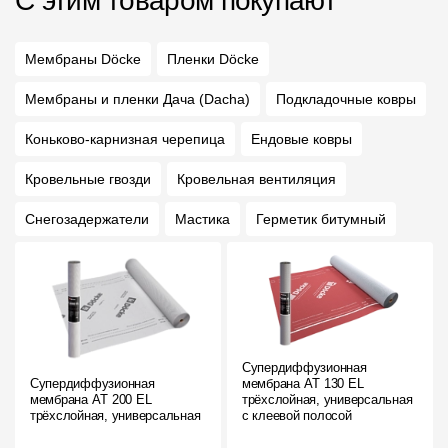
С этим товаром покупают
Мембраны Döcke
Пленки Döcke
Мембраны и пленки Дача (Dacha)
Подкладочные ковры
Коньково-карнизная черепица
Ендовые ковры
Кровельные гвозди
Кровельная вентиляция
Снегозадержатели
Мастика
Герметик битумный
Супердиффузионная
Супердиффузионная
мембрана АT 130 EL
мембрана АT 200 EL
трёхслойная, универсальная
трёхслойная, универсальная
с клеевой полосой