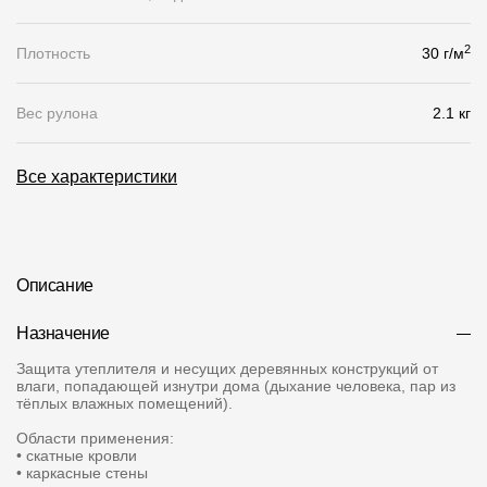
Чертежи
2
Плотность
30 г/м
Текстуры
Вес рулона
2.1 кг
Фото объектов
Вопрос-ответ/Faq
Все характеристики
Статьи
Сервисы
Описание
Конструктор
Назначение
Калькулятор
Защита утеплителя и несущих деревянных конструкций от
влаги, попадающей изнутри дома (дыхание человека, пар из
Цены
тёплых влажных помещений).
Области применения:
• скатные кровли
Компания
• каркасные стены