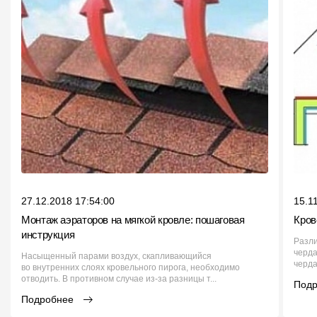
27.12.2018 17:54:00
15.1
Монтаж аэраторов на мягкой кровле: пошаговая
Кров
инструкция
Разли
черда
Насыщенный парами воздух, скапливающийся
черда
во внутренних слоях кровельного пирога, необходимо
отводить. В противном случае из-за разницы т...
Под
Подробнее