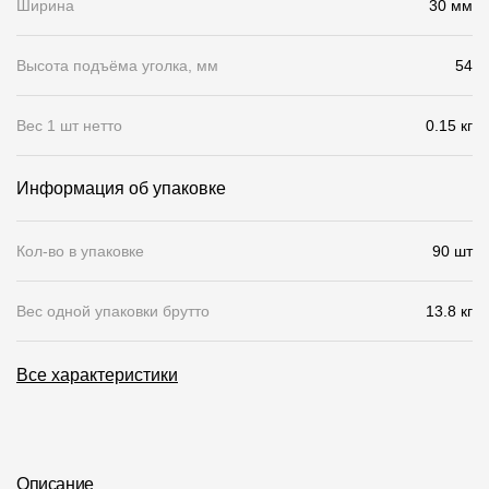
Ширина
30 мм
Чертежи
Высота подъёма уголка, мм
54
Текстуры
Фото объектов
Вес 1 шт нетто
0.15 кг
Вопрос-ответ/Faq
Информация об упаковке
Статьи
Кол-во в упаковке
90 шт
Сервисы
Вес одной упаковки брутто
13.8 кг
Конструктор
Калькулятор
Все характеристики
Цены
Компания
Описание