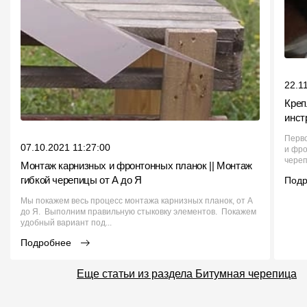
22.1
Креп
инст
Перво
07.10.2021 11:27:00
и фро
череп
Монтаж карнизных и фронтонных планок || Монтаж
гибкой черепицы от А до Я
Под
Мы покажем весь процесс монтажа карнизных планок, от А
до Я. Выполним правильную стыковку элементов. Покажем
удобный вариант под...
Подробнее
Еще статьи из раздела Битумная черепица