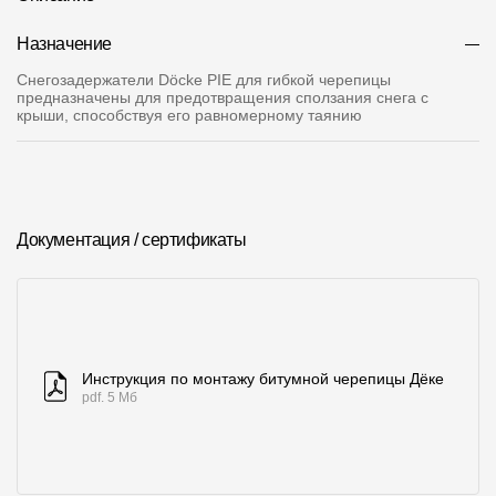
О компании
Назначение
Снегозадержатели Döcke PIE для гибкой черепицы
Контакты
предназначены для предотвращения сползания снега с
крыши, способствуя его равномерному таянию
Контроль качества кровли
Качество фасадов
Награды
Документация / сертификаты
Отправка рекламации
Предложения по сотрудничеству
Вакансии
B2B
Инструкция по монтажу битумной черепицы Дёке
pdf. 5 Мб
Отзывы