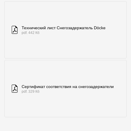
Где купить?
Самарская область
Технический лист Снегозадержатель Döcke
pdf. 442 Кб
Контакты
8 800 100 71 45
site@docke.ru
Адрес
125212, Россия, Москва, Головинское ш., д. 5, стр. 1
(БЦ "Водный
Сертификат соответствия на снегозадержатели
Режим работы
pdf. 329 Кб
Пн-Пт - 10-19
Сб-Вс - выходной