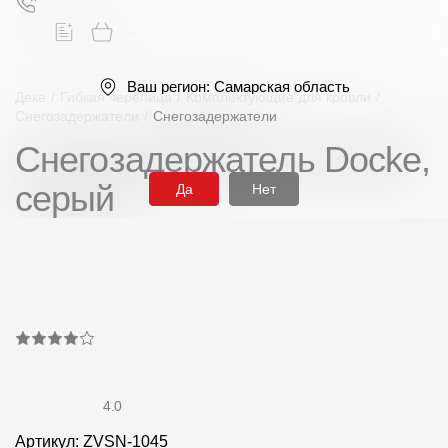
Ваш регион:
Самарская область
Деке
/
Гибкая черепица
/
Комплектующие для кровли
/
Снегозадержатели
/
Снегозадержатели
Снегозадержатель Docke,
Поиск
серый
Да
Нет
Продукция
Фасадные материалы
Сайдинг
4.0
Софиты
Артикул: ZVSN-1045