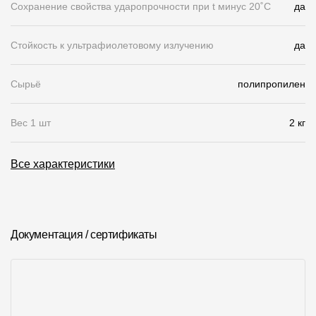
Сохранение свойства ударопрочности при t минус 20˚C
да
Чертежи
Стойкость к ультрафиолетовому излучению
да
Текстуры
Фото объектов
Сырьё
полипропилен
Вопрос-ответ/Faq
Вес 1 шт
2 кг
Статьи
Все характеристики
Сервисы
Конструктор
Документация / сертификаты
Калькулятор
Цены
Компания