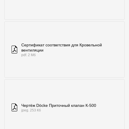
Где купить?
Самарская область
Сертификат соответствия для Кровельной
вентиляции
Контакты
pdf. 2 Мб
8 800 100 71 45
site@docke.ru
Адрес
125212, Россия, Москва, Головинское ш., д. 5, стр. 1
(БЦ "Водный
Режим работы
Пн-Пт - 10-19
Сб-Вс - выходной
Чертёж Döcke Приточный клапан К-500
jpeg. 253 Кб