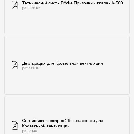
Технический лист - Döcke Приточный клапан К-500
pdf. 128 Кб
О компании
Контакты
Контроль качества кровли
Качество фасадов
Награды
Декларация для Кровельной вентиляции
Отправка рекламации
pdf. 580 Кб
Предложения по сотрудничеству
Вакансии
B2B
Отзывы
Сертификат пожарной безопасности для
Кровельной вентиляции
pdf. 2 Мб