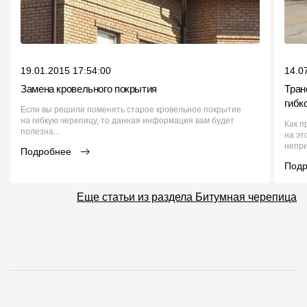
19.01.2015 17:54:00
14.0
Замена кровельного покрытия
Тран
гибк
Если вы решили поменять старое кровельное покрытие
на гибкую черепицу, то данная информация вам будет
Как п
полезна...
на эт
непри
Подробнее
Под
Еще статьи из раздела Битумная черепица