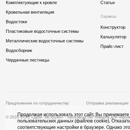
Комплектующие к кровле
Статьи
Кровельная вентиляция
Сервисы
Водостоки
Конструктор
Пластиковые водосточные системы
Калькулятор
Металлические водосточные системы
Прайс-лист
Водосборник
Интернет-магазин
Где купить?
Чердачные лестницы
Самарская область
Предложение по сотрудничеству
Отправка рекламации
Контакты
Адрес
Продолжая использовать этот сайт, Вы принимаете
© 2026 ООО «Дёке Экстружн» - производство товаров для наруж
пользовательских данных (файлов cookie). Отказат
8 800 100 71 45
site@docke.ru
125212, Россия, Москва, Голови
соответствующие настройки в браузере. Однако это