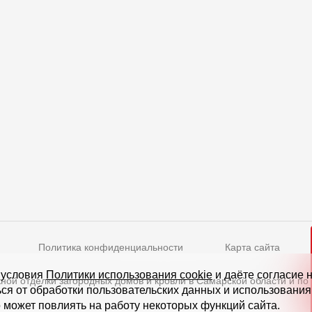
Политика конфиденциальности
Карта сайта
Режим работы
 условия
Политики использования cookie
и даёте согласие 
ной отделки загородных домов и кровли в Самарской области и по
ься от обработки пользовательских данных и использовани
нское ш., д. 5, стр. 1
(БЦ "Водный")
Пн-Пт - 10-19
 может повлиять на работу некоторых функций сайта.
Сб-Вс - выходной