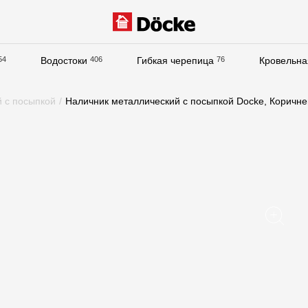
54
Водостоки
406
Гибкая черепица
76
Кровельна
Документация
 с посыпкой
/
Наличник металлический с посыпкой Docke, Коричн
Документация
Инструкции по монтажу
Технические листы
Рекламные материалы
Сертификаты
Гарантии
Чертежи
Текстуры
Фото объектов