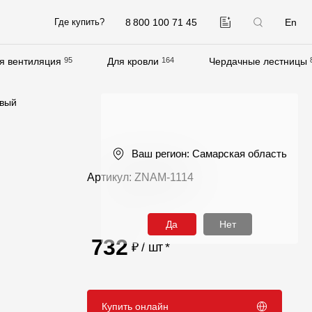
8 800 100 71 45
En
Где купить?
я вентиляция
95
Для кровли
164
Чердачные лестницы
Компания
евый
О компании
Контакты
Ваш регион:
Самарская область
Контроль качества кровли
Артикул: ZNAM-1114
Качество фасадов
Награды
Да
Нет
Отправка рекламации
732
₽ / шт
*
Предложения по сотрудничеству
Вакансии
Купить онлайн
B2B