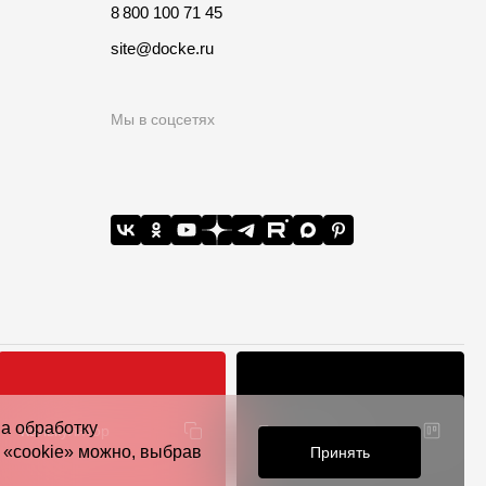
8 800 100 71 45
site@docke.ru
Мы в соцсетях
на обработку
Калькулятор
Точки продаж
 всей РФ
я «cookie» можно, выбрав
Принять