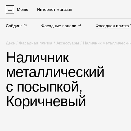
Меню
Интернет-магазин
Сайдинг
79
Фасадные панели
74
Фасадная плитка
Продукция
Деке
/
Фасадная плитка
/
Аксессуары
/
Наличник металлический
Фасадные материалы
Наличник
Сайдинг
металлический
Софиты
Фасадные панели
с посыпкой,
Фасадная плитка
Коричневый
Комплектующие для фасадов
Пленки и мембраны