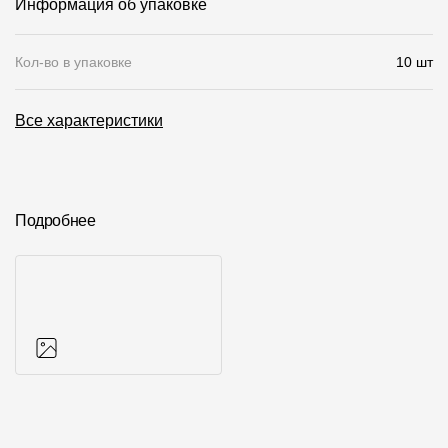
Информация об упаковке
О компании
Кол-во в упаковке
10 шт
Контакты
Контроль качества кровли
Все характеристики
Качество фасадов
Награды
Подробнее
Отправка рекламации
Предложения по сотрудничеству
Вакансии
B2B
Отзывы
Фото объектов