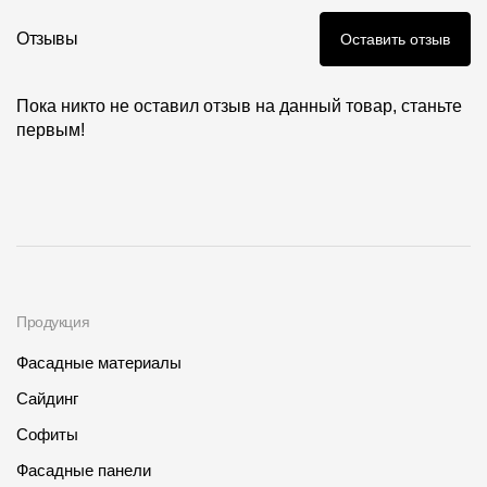
Где купить?
Отзывы
Оставить отзыв
Самарская область
Пока никто не оставил отзыв на данный товар, станьте
первым!
Контакты
8 800 100 71 45
site@docke.ru
Адрес
125212, Россия, Москва, Головинское ш., д. 5, стр. 1
(БЦ
Продукция
"Водный")
Фасадные материалы
Режим работы
Пн-Пт - 10-19
Сайдинг
Сб-Вс - выходной
Софиты
Фасадные панели