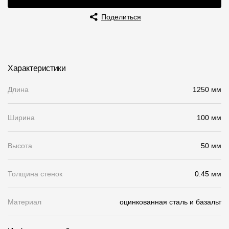
Чертежи
Поделиться
Текстуры
Фото объектов
Характеристики
Вопрос-ответ/Faq
Длина
1250 мм
Статьи
Ширина
100 мм
Сервисы
Высота
50 мм
Конструктор
Калькулятор
Толщина стенок
0.45 мм
Цены
Материал
оцинкованная сталь и базальт
Компания