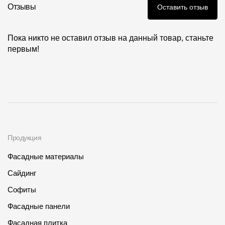
Где купить?
Отзывы
Оставить отзыв
Пока никто не оставил отзыв на данный товар, станьте
Самарская область
первым!
Контакты
8 800 100 71 45
site@docke.ru
Адрес
Продукция
125212, Россия, Москва, Головинское ш., д. 5, стр. 1
(БЦ
"Водный")
Фасадные материалы
Режим работы
Сайдинг
Пн-Пт - 10-19
Софиты
Сб-Вс - выходной
Фасадные панели
Фасадная плитка