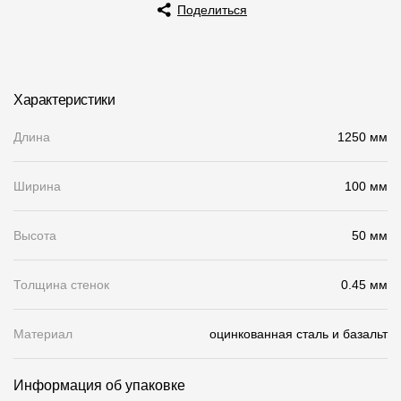
Поделиться
Чертежи
Текстуры
Фото объектов
Характеристики
Вопрос-ответ/Faq
Длина
1250 мм
Статьи
Ширина
100 мм
Сервисы
Высота
50 мм
Конструктор
Толщина стенок
0.45 мм
Калькулятор
Цены
Материал
оцинкованная сталь и базальт
Компания
Информация об упаковке