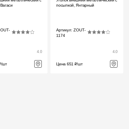
ешний металлический с
Уголок внешний металлический с
 Вагаси
посыпкой, Янтарный
ZOUT-
Артикул: ZOUT-
1174
4.0
4.0
₽/шт
Цена 651 ₽/шт