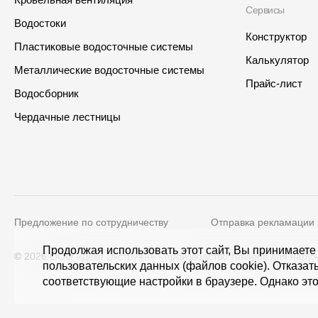
Сервисы
Водостоки
Конструктор
Пластиковые водосточные системы
Калькулятор
Металлические водосточные системы
Прайс-лист
Водосборник
Интернет-магазин
Где купить?
Чердачные лестницы
Самарская область
Предложение по сотрудничеству
Отправка рекламации
Контакты
Адрес
Продолжая использовать этот сайт, Вы принимаете
© 2026 ООО «Дёке Экстружн» - производство товаров для наруж
пользовательских данных (файлов cookie). Отказат
8 800 100 71 45
site@docke.ru
125212, Россия, Москва, Голови
соответствующие настройки в браузере. Однако это