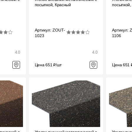
й
посыпкой, Красный
посыпкой,
Вопрос-ответ/Faq
Статьи
Артикул: ZOUT-
Артикул: 
1023
1106
Сервисы
4.0
Конструктор
4.0
Калькулятор
Цена 651 ₽/шт
Цена 651 
Цены