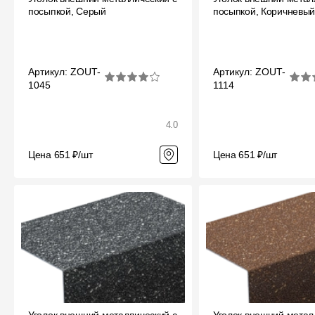
Мягкая кровля
посыпкой, Серый
посыпкой, Коричневы
Однослойная черепица
Ламинированная черепица
Артикул: ZOUT-
Артикул: ZOUT-
Комплектующие к кровле
1045
1114
Кровельная вентиляция
4.0
Водостоки
Цена 651 ₽/шт
Цена 651 ₽/шт
Пластиковые водосточные
системы
Металлические водосточные
системы
Водосборник
Чердачные лестницы