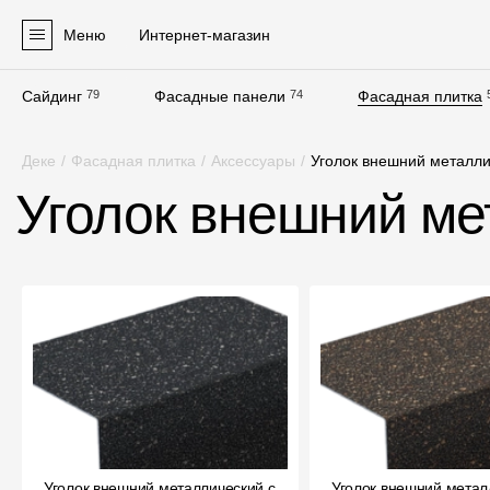
Меню
Интернет-магазин
Сайдинг
79
Фасадные панели
74
Фасадная плитка
Продукция
Деке
/
Фасадная плитка
/
Аксессуары
/
Уголок внешний металли
Фасадные материалы
Уголок внешний ме
Сайдинг
Софиты
Фасадные панели
Фасадная плитка
Комплектующие для фасадов
Пленки и мембраны
Уголок внешний металлический с
Уголок внешний метал