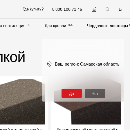
8 800 100 71 45
En
Где купить?
я вентиляция
95
Для кровли
164
Чердачные лестницы
Компания
О компании
пкой
Контакты
Ваш регион:
Самарская область
Контроль качества кровли
Качество фасадов
Награды
Да
Нет
Отправка рекламации
Предложения по сотрудничеству
Вакансии
ешний металлический с
B2B
Уголок внешний металлический с