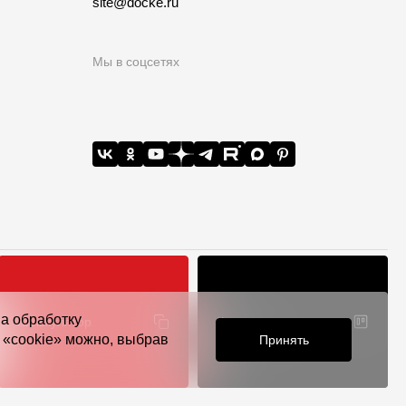
site@docke.ru
Мы в соцсетях
на обработку
Калькулятор
Конструктор
 всей РФ
я «cookie» можно, выбрав
Принять