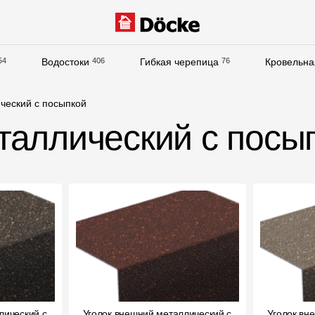
54
Водостоки
406
Гибкая черепица
76
Кровельна
Документация
ческий с посыпкой
Документация
таллический с посы
Инструкции по монтажу
Технические листы
Рекламные материалы
Сертификаты
Гарантии
Чертежи
Текстуры
лический с
Уголок внешний металлический с
Фото объектов
Уголок вн