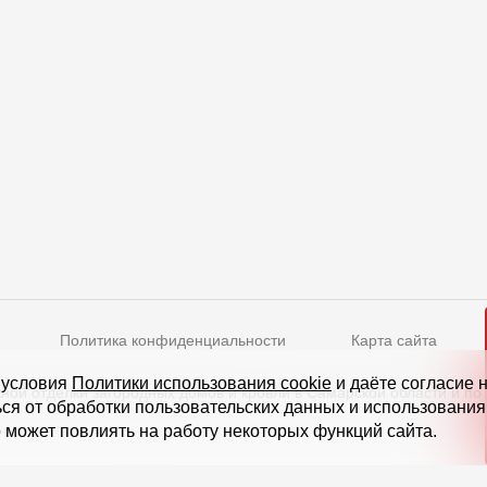
Политика конфиденциальности
Карта сайта
Режим работы
 условия
Политики использования cookie
и даёте согласие 
ной отделки загородных домов и кровли в Самарской области и по
ься от обработки пользовательских данных и использовани
нское ш., д. 5, стр. 1
(БЦ "Водный")
Пн-Пт - 10-19
 может повлиять на работу некоторых функций сайта.
Сб-Вс - выходной