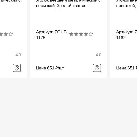
лический с
Уголок внешний металлический с
Уголок вн
посыпкой, Зрелый каштан
посыпкой,
Артикул: ZOUT-
Артикул: 
1175
1162
4.0
4.0
Цена 651 ₽/шт
Цена 651 