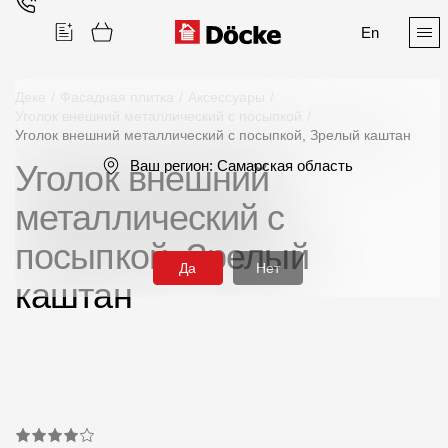
En
Деке
/
Фасадная плитка
/
Аксессуары
/
Уголок внешний металлический с посыпкой
/
Уголок внешний металлический с посыпкой, Зрелый каштан
Поиск
Ваш регион:
Самарская область
Уголок внешний
металлический с
посыпкой, Зрелый
Да
Нет
каштан
Продукция
Фасадные материалы
Сайдинг
Софиты