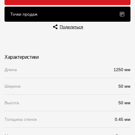
Чертежи
Точки продаж
Текстуры
Поделиться
Фото объектов
Вопрос-ответ/Faq
Статьи
Характеристики
Длина
1250 мм
Сервисы
Ширина
50 мм
Конструктор
Калькулятор
Высота
50 мм
Цены
Толщина стенок
0.45 мм
Компания