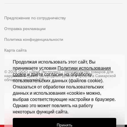
Предложение по сотрудничеству
Отправка рекламации
Политика конфиденциальности
Карта сайта
Продолжая использовать этот сайт, Вы
принимаете условия
Политики использования
© 2026 ООО «Дёке Экстружн» - производство товаров для
cookie
и даёте согласие на обработку
наружной отделки загородных домов и кровли в Самарской
области и по всей РФ
пользовательских данных (файлов cookie).
Отказаться от обработки пользовательских
данных и использования «cookie» можно,
выбрав соответствующие настройки в браузере.
Однако это может повлиять на работу
некоторых функций сайта.
Принять