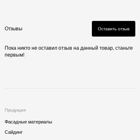
Где купить?
Фото объектов
Самарская область
Отзывы
Оставить отзыв
Пока никто не оставил отзыв на данный товар, станьте
первым!
Контакты
8 800 100 71 45
site@docke.ru
Адрес
125212, Россия, Москва, Головинское ш., д. 5, стр. 1
(БЦ
"Водный")
Режим работы
Продукция
Пн-Пт - 10-19
Сб-Вс - выходной
Фасадные материалы
Сайдинг