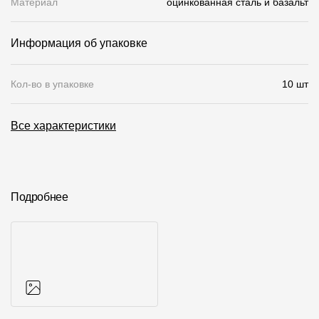
Материал
оцинкованная сталь и базальт
О компании
Информация об упаковке
Контакты
Контроль качества кровли
Кол-во в упаковке
10 шт
Качество фасадов
Все характеристики
Награды
Отправка рекламации
Предложения по сотрудничеству
Подробнее
Вакансии
B2B
Отзывы