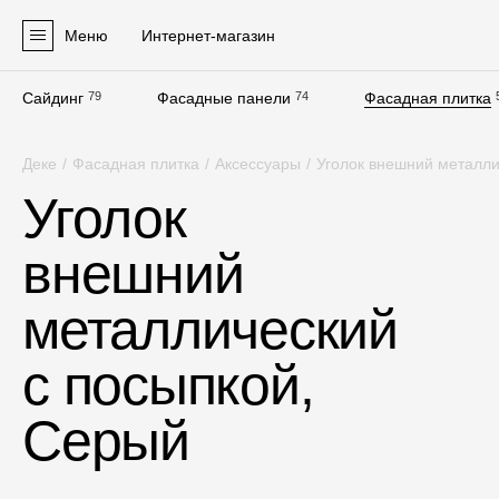
Меню
Интернет-магазин
Сайдинг
79
Фасадные панели
74
Фасадная плитка
Продукция
Деке
/
Фасадная плитка
/
Аксессуары
/
Уголок внешний металли
Фасадные материалы
Уголок
Сайдинг
внешний
Софиты
Фасадные панели
металлический
Фасадная плитка
с посыпкой,
Комплектующие для фасадов
Серый
Пленки и мембраны