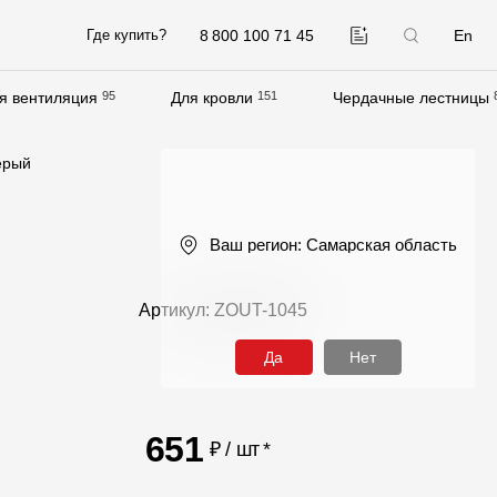
8 800 100 71 45
En
Где купить?
я вентиляция
95
Для кровли
151
Чердачные лестницы
Компания
ерый
О компании
Контакты
Ваш регион:
Самарская область
Контроль качества кровли
Качество фасадов
Артикул: ZOUT-1045
Награды
Да
Нет
Отправка рекламации
Предложения по сотрудничеству
651
₽ / шт
*
Вакансии
B2B