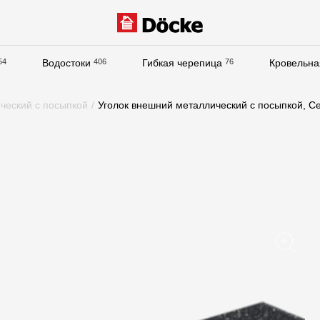
54
Водостоки
406
Гибкая черепица
76
Кровельна
Документация
ческий с посыпкой
/
Уголок внешний металлический с посыпкой, С
Документация
Инструкции по монтажу
Технические листы
Рекламные материалы
Сертификаты
Гарантии
Чертежи
Текстуры
Фото объектов