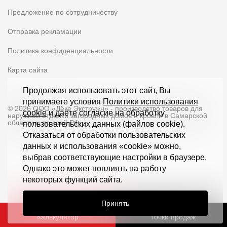
Предложение по сотрудничеству
Отправка рекламации
Политика конфиденциальности
Карта сайта
Продолжая использовать этот сайт, Вы
принимаете условия
Политики использования
© 2026 ООО «Дёке Экстружн» - производство товаров для
cookie
и даёте согласие на обработку
наружной отделки загородных домов и кровли в Самарской
области и по всей РФ
пользовательских данных (файлов cookie).
Отказаться от обработки пользовательских
данных и использования «cookie» можно,
выбрав соответствующие настройки в браузере.
Однако это может повлиять на работу
некоторых функций сайта.
Принять
Калькулятор
Точки продаж