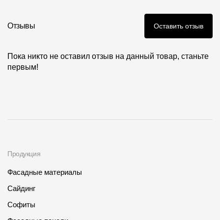
Фото объектов
Где купить?
Отзывы
Оставить отзыв
Самарская область
Пока никто не оставил отзыв на данный товар, станьте
первым!
Контакты
8 800 100 71 45
site@docke.ru
Адрес
125212, Россия, Москва, Головинское ш., д. 5, стр. 1
(БЦ
"Водный")
Продукция
Режим работы
Фасадные материалы
Пн-Пт - 10-19
Сайдинг
Сб-Вс - выходной
Софиты