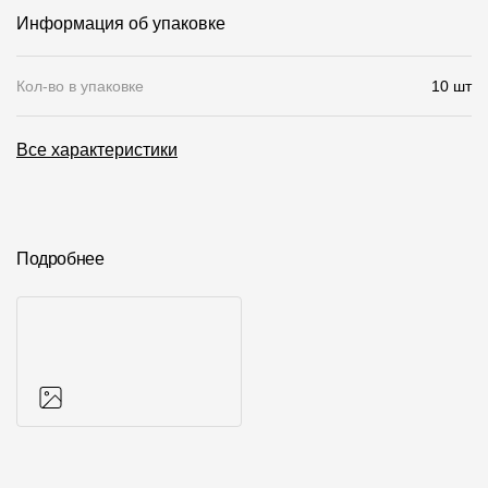
Информация об упаковке
О компании
Контакты
Кол-во в упаковке
10 шт
Контроль качества кровли
Все характеристики
Качество фасадов
Награды
Отправка рекламации
Подробнее
Предложения по сотрудничеству
Вакансии
B2B
Отзывы