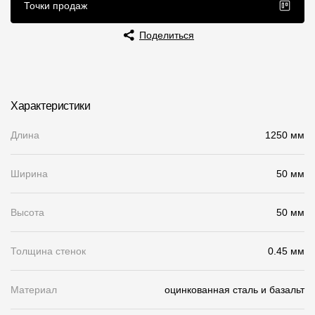
Точки продаж
Чертежи
Поделиться
Текстуры
Фото объектов
Вопрос-ответ/Faq
Характеристики
Статьи
Длина
1250 мм
Сервисы
Ширина
50 мм
Конструктор
Высота
50 мм
Калькулятор
Толщина стенок
0.45 мм
Цены
Материал
оцинкованная сталь и базальт
Компания