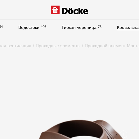
54
Водостоки
406
Гибкая черепица
76
Кровельна
Документация
ная вентиляция
/
Проходные элементы
/
Проходной элемент Монте
Документация
Инструкции по монтажу
Технические листы
Рекламные материалы
Сертификаты
Гарантии
Чертежи
Текстуры
Фото объектов