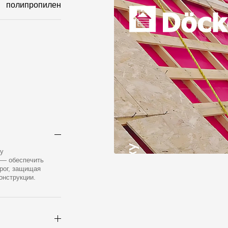
полипропилен
у
 — обеспечить
рог, защищая
онструкции.