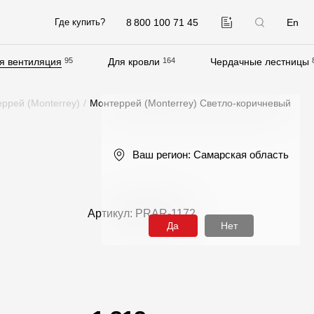
8 800 100 71 45
En
Где купить?
я вентиляция
95
Для кровли
164
Чердачные лестницы
Компания
ррей (Monterrey)
/
Монтеррей (Monterrey) Светло-коричневый
О компании
Контакты
Ваш регион:
Самарская область
Контроль качества кровли
Качество фасадов
Артикул: PRAR-1172
Награды
Да
Нет
Отправка рекламации
Предложения по сотрудничеству
Вакансии
B2B