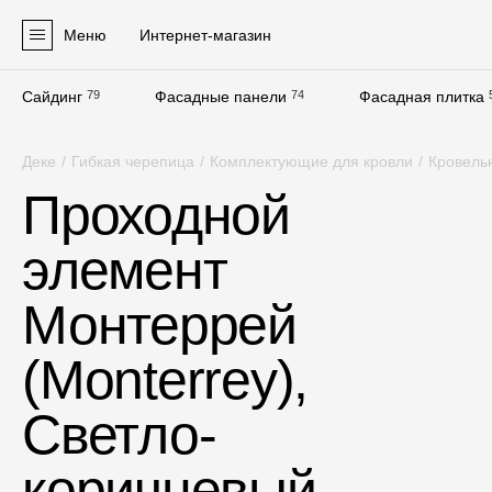
Меню
Интернет-магазин
Сайдинг
79
Фасадные панели
74
Фасадная плитка
Продукция
Деке
/
Гибкая черепица
/
Комплектующие для кровли
/
Кровель
Фасадные материалы
Проходной
Сайдинг
элемент
Софиты
Фасадные панели
Монтеррей
Фасадная плитка
(Monterrey),
Комплектующие для фасадов
Светло-
Пленки и мембраны
коричневый