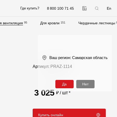
8 800 100 71 45
En
Где купить?
я вентиляция
95
Для кровли
151
Чердачные лестницы
Компания
О компании
Контакты
Ваш регион:
Самарская область
Контроль качества кровли
Артикул: PRAZ-1114
Качество фасадов
Награды
Да
Нет
Отправка рекламации
3 025
₽ / шт
*
Предложения по сотрудничеству
Вакансии
Купить онлайн
B2B