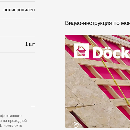
полипропилен
Видео-инструкция по мо
1 шт
ффективного
я на проходной
 В комплекте –