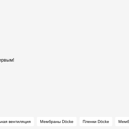
первым!
ьная вентиляция
Мембраны Döcke
Пленки Döcke
Мемб