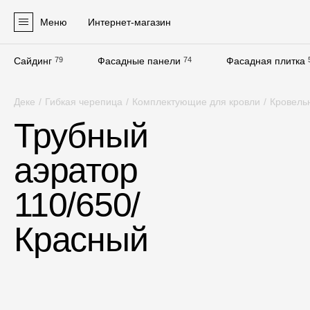
Меню
Интернет-магазин
Сайдинг
79
Фасадные панели
74
Фасадная плитка
Продукция
Деке
/
Гибкая черепица
/
Комплектующие для кровли
/
Кровель
Фасадные материалы
Трубный
Сайдинг
аэратор
Софиты
Фасадные панели
110/650/
Фасадная плитка
Красный
Комплектующие для фасадов
Пленки и мембраны