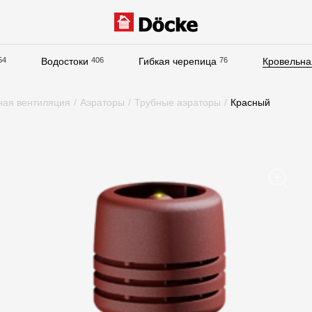
54
Водостоки
406
Гибкая черепица
76
Кровельна
Документация
ная вентиляция
/
Аэраторы
/
Трубные аэраторы
/
Красный
Документация
Инструкции по монтажу
Технические листы
Рекламные материалы
Сертификаты
Гарантии
Чертежи
Текстуры
Фото объектов