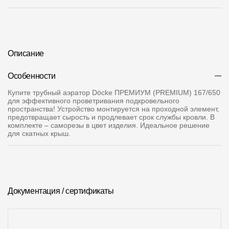
Где купить?
Самарская область
Описание
Особенности
Контакты
Купите трубный аэратор Döcke ПРЕМИУМ (PREMIUM) 167/650
для эффективного проветривания подкровельного
8 800 100 71 45
site@docke.ru
пространства! Устройство монтируется на проходной элемент,
предотвращает сырость и продлевает срок службы кровли. В
комплекте – саморезы в цвет изделия. Идеальное решение
Адрес
для скатных крыш.
125212, Россия, Москва, Головинское ш., д. 5, стр. 1
(БЦ "Водный
Режим работы
Пн-Пт - 10-19
Сб-Вс - выходной
Документация / сертификаты