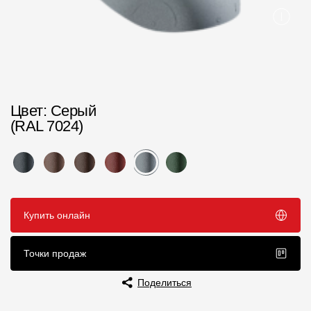
Чертежи
Текстуры
Фото объектов
Вопрос-ответ/Faq
Цвет
: Серый
(RAL 7024)
Статьи
Сервисы
Конструктор
Купить онлайн
Калькулятор
Точки продаж
Цены
Поделиться
Компания