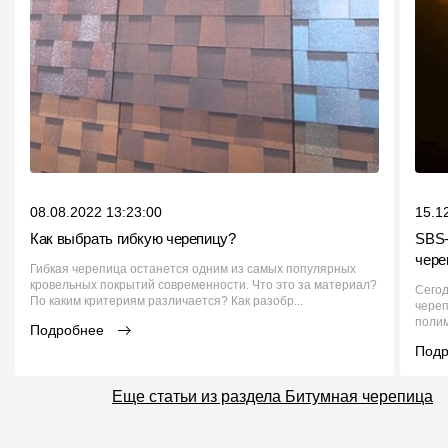
08.08.2022 13:23:00
15.1
Как выбрать гибкую черепицу?
SBS-
чере
Гибкая черепица останется одним из самых популярных
кровельных покрытий современности. Что это за материал?
Сегод
По каким критериям различается? Как разобр...
чере
полим
Подробнее
Под
Еще статьи из раздела Битумная черепица