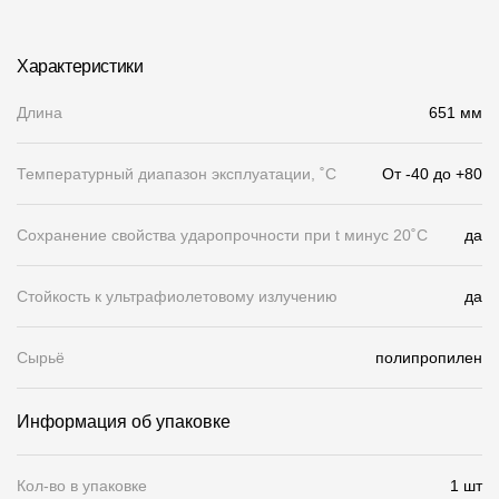
О компании
Характеристики
Контакты
Длина
651 мм
Контроль качества кровли
Качество фасадов
Температурный диапазон эксплуатации, ˚С
От -40 до +80
Награды
Сохранение свойства ударопрочности при t минус 20˚C
да
Отправка рекламации
Предложения по сотрудничеству
Стойкость к ультрафиолетовому излучению
да
Вакансии
Сырьё
полипропилен
B2B
Отзывы
Информация об упаковке
Кол-во в упаковке
1 шт