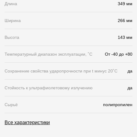
Длина
349 мм
Чертежи
Ширина
266 мм
Текстуры
Фото объектов
Высота
143 мм
Вопрос-ответ/Faq
Температурный диапазон эксплуатации, ˚С
От -40 до +80
Статьи
Сохранение свойства ударопрочности при t минус 20˚C
да
Сервисы
Стойкость к ультрафиолетовому излучению
да
Конструктор
Калькулятор
Сырьё
полипропилен
Цены
Все характеристики
Компания