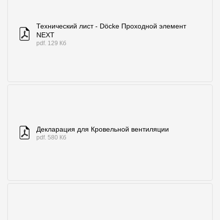
Где купить?
Технический лист - Döcke Проходной элемент
NEXT
Самарская область
pdf. 129 Кб
Контакты
8 800 100 71 45
site@docke.ru
Адрес
Декларация для Кровельной вентиляции
125212, Россия, Москва, Головинское ш., д. 5, стр. 1
(БЦ "Водный
pdf. 580 Кб
Режим работы
Пн-Пт - 10-19
Сб-Вс - выходной