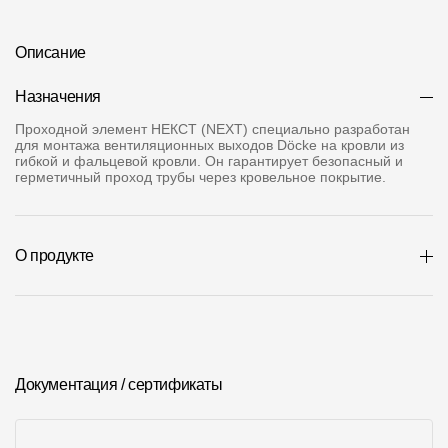
О компании
Описание
Контакты
Назначения
Контроль качества кровли
Проходной элемент НЕКСТ (NEXT) специально разработан
для монтажа вентиляционных выходов Döcke на кровли из
Качество фасадов
гибкой и фальцевой кровли. Он гарантирует безопасный и
герметичный проход трубы через кровельное покрытие.
Награды
Отправка рекламации
О продукте
Предложения по сотрудничеству
Вакансии
B2B
Отзывы
Документация / сертификаты